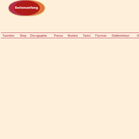
Tournéen
Shop
Discographie
Presse
Musiker
Tants!
Fiszman
Goldenshteyn
G