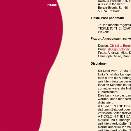
Swing & Klezmer Trio K
A tickle in the heart
Bertolt-Brecht-Str. 46
50374 Erftstadt
Tickle-Post per email:
Ja, ich möchte regelmä
TICKLE IN THE HEART i
klicken!
Fragen/Anregungen zur w
Design:
Christina Bergh
Progr.:
design-cologne
Fotos: Andreas Mies, Kl
Christoph Giese, Dann-
Disclaimer
Mit Urteil vom 12. Mai 
Links") hat das Landg
man durch die Ausbring
gelinkten Seite zu ver
Inhalten Kenntnis hat 
zumutbar wäre, die Nutz
zu verhindern.
Dies kann - so das Lan
werden, dass man sich 
distanziert.
A TICKLE IN THE HEART
daß zum Zeitpunkt der
verlinkten Seiten frei v
A TICKLE IN THE HEART
aktuelle und zukünftige
gelinkten/verknüpften S
hiermit ausdrücklich von
gelinkten/verknüpften S