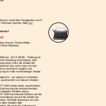
öln
ßig per email über Neuigkeiten von A
nformiert werden. Bitte
hier
ebsite?
off
aus Kassel, Florian Müller,
Olivier Alfandary
1998 (Az. 312 O 85/98 - "Haftung für
ericht Hamburg entschieden, daß
ung eines Links die Inhalte der
antworten hat, wenn man von den
und es technisch möglich und
ung im Falle rechtswidriger Inhalte
dgericht - nur dadurch verhindert
ausdrücklich von diesen Inhalten
 GbR erklärt daher ausdrücklich,
 Linksetzung die entsprechenden
on illegalen Inhalten waren.
 GbR hat keinerlei Einfluss auf die
 Gestaltung und auf die Inhalte der
eiten. Deshalb distanziert sie sich
 allen Inhalten aller
eiten, die nach der Linksetzung