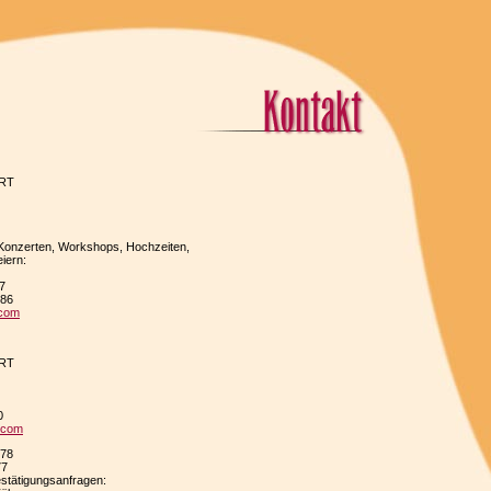
ART
Konzerten, Workshops, Hochzeiten,
iern:
7
686
.com
ART
0
k.com
778
77
estätigungsanfragen: