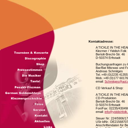
Kontaktadresse:
A TICKLE IN THE HE
Klezmer / Yiddish Folk
Bertolt-Brecht-Str. 46
D-50374 Erftstadt
Buchungsanfragen zu 
Bar/Bat Mitzwas und Fe
Andreas Schmitges
Tel.:+49 (0)2235 41355
Mob.:+49 (0)177 6017
email:
Schmitges@aol
CD Verkauf & Shop:
A TICKLE IN THE HE
CD-Produktion
Bertolt-Brecht-Str. 46
D-50374 Erftstadt
Fon/Fax: 02235/43049
email:
info@yiddishfol
Steuer Nr: 224/5906/1
USt-IdNr.: DE2156870
Anschriftendaten für B