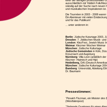
einer der wenigen professionellen G
ausschließlich mit Yiddish Folk/Kle
ständig auf der Suche nach neuen
und musikalischen Inspirationen ist.
Die Tournéen in 2003 - 2008 waren f
Ein Abenteuer mit vielen Entdeckunge
und für das Publikum!
... unter anderem in:
Berlin
: Jüdische Kuturtage 2003,
Dresden
: 7. Jiddischen Musik- un
London
: KlezFest, Jewish Music In
Weimar
: Klezmer Wochen Weimar
München
: Jüdische Kulturtage
Jüdische Gemeinden
in Köln, Dü
Kreuznach und Augsburg
Nürnberg
: Villa Leon (anläßlich d
Klezmer: Hejmisch und Hip
)
Heidelberg,
DAI (Deutsch Amerikani
München
: Jüdische Kulturtage 200
Bamberg
: Universität, Abteilung Et
Dr. Baumann
Pressestimmen:
"Pesakh Fiszman, ein Meister des Er
(Westfalenpost)
"Stehende Ovationen für einen Aben