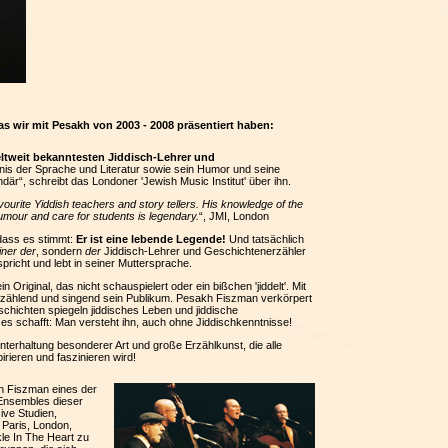
 wir mit Pesakh von 2003 - 2008 präsentiert haben:
eltweit bekanntesten Jiddisch-Lehrer und
nis der Sprache und Literatur sowie sein Humor und seine
där“, schreibt das Londoner 'Jewish Music Institut' über ihn.
avourite Yiddish teachers and story tellers. His knowledge of the
humour and care for students is legendary.
“, JMI, London
dass es stimmt:
Er ist eine lebende Legende!
Und tatsächlich
iner der
, sondern
der
Jiddisch-Lehrer und Geschichtenerzähler
 spricht und lebt in seiner Muttersprache.
 Original, das nicht schauspielert oder ein bißchen 'jiddelt'. Mit
rzählend und singend sein Publikum. Pesakh Fiszman verkörpert
schichten spiegeln jiddisches Leben und jiddische
es schafft: Man versteht ihn, auch ohne Jiddischkenntnisse!
terhaltung besonderer Art und große Erzählkunst, die alle
irieren und faszinieren wird!
en Fiszman eines der
 Ensembles dieser
ive Studien,
Paris, London,
le In The Heart zu