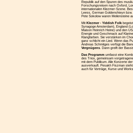
Republik auf den Spuren des musik
Forschungsreisen nach Oxford, Lon
internationalen Klezmer-Szene. Be
Leess, German Goldenshteyn bzw. 
Pete Sokolow waren Meilensteine a
Mit
Klezmer - Yiddish Folk
begeist
Synagoge Amsterdam), England (Lon
Maison Heinrich Heine) und den USA
Energie und Geschmack auf Klarine
Klangfarben. Sie verstärken im Cho
ganz schlicht ein Lied. Wenn das Pub
Andreas Schmitges verfügt die Ban
Vergnügens
. Dann greift der Bassis
Das Programm
umfasst eine Kombi
des Trios, gemeinsam vorgetragene
mit dem Publikum. Alle Konzerte de
ausverkauft. Pesakh Fiszman steht
auch für Vorträge, Kurse und Works