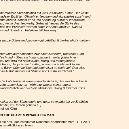
)
e muntere Sprachlektion mit viel Gefühl und Humor. Der kleine
nadeter Erzähler. Obwohl er langsam und akzentuiert spricht und
hte erzählt, schafft er es, die Spannung aufrecht zu erhalten.
 an, nie wird es langweilig. Gebannt hängen die Blicke des
ände des Erzählers werden dabei zu Schauspielern. Das an
 und Hüsteln im Publikum fällt hier weg."
die ganze Bühne und zog den gut gefüllten Güterbahnhof in seinen
oten und Märchenhaftes zwischen Klarinette, Kontrabaß und
Teich und - Überraschung - plaudert munter jiddisch, ein
st und wird mit Apfelstrudel, Honig und mohngefüllten
 Purim, der jüdische Festtag, an dem sich alle verkleiden,
 Bären fallen bei Kostümfesten nicht so recht auf. Das alles
 im Auftritt munter mit Stimme und Gestik verdichtet.
"
che Fabulierkunst waren unwiderstehlich, das weiche Jiddisch
 vom ersten Satz an - nicht nur wegen seiner engen
iderstehlich war auch die Musik des Swing & Klezmer Trios
cheiden auf der Bühne steht und doch so wunderbar zu Erzählen
hmitzt, zu Herzen gehend [...]
einde Köln)
LE IN THE HEART & PESAKH FISZMAN
 die Kritik der Potsdamer Neuesten Nachrichten vom 11.11.2004
n im Al Globe zu lesen.