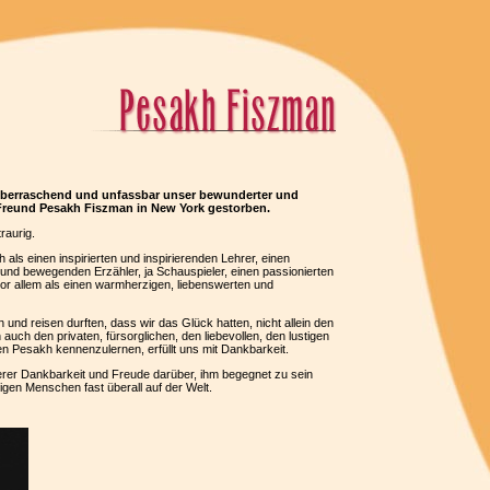
g überraschend und unfassbar unser bewunderter und
r Freund Pesakh Fiszman in New York gestorben.
raurig.
als einen inspirierten und inspirierenden Lehrer, einen
 und bewegenden Erzähler, ja Schauspieler, einen passionierten
vor allem als einen warmherzigen, liebenswerten und
 und reisen durften, dass wir das Glück hatten, nicht allein den
auch den privaten, fürsorglichen, den liebevollen, den lustigen
en Pesakh kennenzulernen, erfüllt uns mit Dankbarkeit.
erer Dankbarkeit und Freude darüber, ihm begegnet zu sein
igen Menschen fast überall auf der Welt.