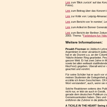
Link
zum 'Blick zurück' auf das Kon
Fotos).
Link
zum Beitrag über das Konzert 
Link
zur Kritik von: Leipzig-Almana
Link
zum Bericht von 'in nomine', Lei
Link
zum Artikel im Bonner General
Link
zum Bericht der Berliner Zeitu
2003. Thema: "
Farbindung fun Yidis
Weitere Informationen:
Pesakh Fiszman
ist Jiddisch-Lehr
Argentinien in einer ukrainisch-jüdi
hat er als Dozent u.a. an der Colum
Yidishn Arbeter Ring gearbeitet. Pe
ganzen Welt. Er hat zwei Jahre in
sowie bei allen weltweit stattfind
KlezFest) gegeben. Überall wird er 
geachtet und verehrt.
Für seine Schüler hat er auch vor 
meinen Studenten die Gelegenheit 
erzähle ich ihnen Geschichten. Oft
Wort verstanden!’, auch, wenn sie n
Solche Reaktionen seitens des Pub
nicht nur, er lebt sie auch in Gesti
gerade dem deutschen Publikum zug
Gemeinsamkeiten haben. Dies und d
entführen die Zuhörer in die jiddis
A TICKLE IN THE HEART Swing &