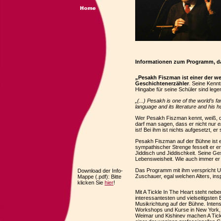
Informationen zum Programm, das
„Pesakh Fiszman ist einer der w
Geschichtenerzähler
. Seine Kennt
Hingabe für seine Schüler sind legen
„(...) Pesakh is one of the world’s f
language and its literature and his 
Wer Pesakh Fiszman kennt, weiß, 
darf man sagen, dass er nicht nur
e
ist! Bei ihm ist nichts aufgesetzt, er
Pesakh Fiszman auf der Bühne ist ein
sympathischer Strenge fesselt er e
Jiddisch und Jiddischkeit. Seine Ge
Lebensweisheit. Wie auch immer er 
Das Programm mit ihm verspricht Un
Download der Info-
Zuschauer, egal welchen Alters, insp
Mappe (.pdf): Bitte
klicken Sie
hier
!
Mit A Tickle In The Heart steht neb
interessantesten und vielseitigsten
Musikrichtung auf der Bühne. Intens
Workshops und Kurse in New York, 
Weimar und Kishinev machen A Tick