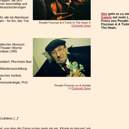
ruppen, die sich
zmer beschäftigt und
 Herausforderungen
Hier
geht es zu ei
ür alle ein Abenteuer.
Galerie
mit mehr L
n - für ihn, das Trio
Fotos von Pesakh
Pesakh Fiszman & A Tickle In The Heart ©
Fiszman & A Tickl
Christoph Giese
The Heart.
 Jüdisches Museum
d Theater-Woche
stitute (JMI)
sseldorf, Pforzheim Bad
er Wanderausstellung
sches Institut)
4
hnomusikologie, Prof.
Pesakh Fiszman un di dzhabe
©
Christoph Giese
zählens [...]"
d, von dem die Gäste sicher mehr als ein „Kitzeln im Herzen“ mit