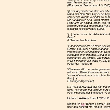
nach Hause nehmen. "
(Pforzheimer Zeitung vom 9.3.2006
"[Fiszman] macht aus dem Abend ein
Mann aus New York City ist ein beg
schwierige Wörter vor jeder Geschic
Nie kündigt sich eine Pointe zu früh
Publikums an seinen Lippen. Die H
solchen Abenden oft störende Husten
(Rheinische Post vom 6.3.2006)
"[...] beherrschte der kleine Mann 
Bann."
(Lübecker Nachrichten)
"Geschickt strickte Fiszman Anekd
Gitarre: Ein Frosch entspringt dem 
verschlafener Bär kommt zum Dorffe
Hamantaschen gefüttert. Denn es ist
schlemmen und tanzen. Und verwirrte
erzählt Fiszman auf Jiddisch, das er
(Göttinger Tageblatt)
"Fiszmans Witz und seine gestenrei
mit seinen Diminutiven war vertraut
Verwandtschaft zum Deutschen. Unw
Köln [...]"
(Thüringer Allgemeine)
[...] Pesakh Fiszman, der fast bes
weiß - wehmütig, nostalgisch, versc
(Gemeindeblatt der Synagogen-Gem
Links zu Artikeln über A TICK
Klicken Sie
hier
(neues Fenster), um
über das Konzert mit Pesakh Fiszma