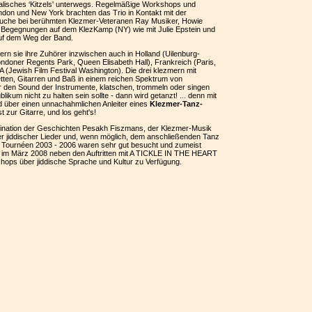
alisches ‘Kitzels' unterwegs. Regelmäßige Workshops und
don und New York brachten das Trio in Kontakt mit der
suche bei berühmten Klezmer-Veteranen Ray Musiker, Howie
Begegnungen auf dem KlezKamp (NY) wie mit Julie Epstein und
uf dem Weg der Band.
ern sie ihre Zuhörer inzwischen auch in Holland (Uilenburg-
doner Regents Park, Queen Elisabeth Hall), Frankreich (Paris,
 (Jewish Film Festival Washington). Die drei klezmern mit
tten, Gitarren und Baß in einem reichen Spektrum von
r den Sound der Instrumente, klatschen, trommeln oder singen
likum nicht zu halten sein sollte - dann wird getanzt! ... denn mit
d über einen unnachahmlichen Anleiter eines
Klezmer-Tanz-
t zur Gitarre, und los geht's!
nation der Geschichten Pesakh Fiszmans, der Klezmer-Musik
r jiddischer Lieder und, wenn möglich, dem anschließenden Tanz
r Tournéen 2003 - 2006 waren sehr gut besucht und zumeist
 im März 2008 neben den Auftritten mit A TICKLE IN THE HEART
hops über jiddische Sprache und Kultur zu Verfügung.