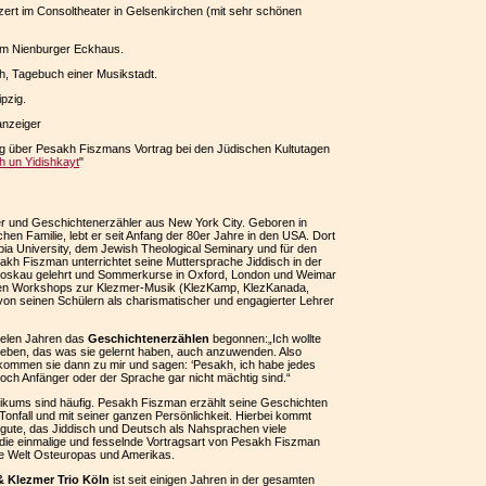
zert im Consoltheater in Gelsenkirchen (mit sehr schönen
im Nienburger Eckhaus.
ch, Tagebuch einer Musikstadt.
pzig.
anzeiger
ng über Pesakh Fiszmans Vortrag bei den Jüdischen Kultutagen
h un Yidishkayt
"
er und Geschichtenerzähler aus New York City. Geboren in
schen Familie, lebt er seit Anfang der 80er Jahre in den USA. Dort
bia University, dem Jewish Theological Seminary und für den
sakh Fiszman unterrichtet seine Muttersprache Jiddisch in der
 Moskau gelehrt und Sommerkurse in Oxford, London und Weimar
enden Workshops zur Klezmer-Musik (KlezKamp, KlezKanada,
von seinen Schülern als charismatischer und engagierter Lehrer
vielen Jahren das
Geschichtenerzählen
begonnen:„Ich wollte
geben, das was sie gelernt haben, auch anzuwenden. Also
 kommen sie dann zu mir und sagen: ‘Pesakh, ich habe jedes
och Anfänger oder der Sprache gar nicht mächtig sind.“
likums sind häufig. Pesakh Fiszman erzählt seine Geschichten
k, Tonfall und mit seiner ganzen Persönlichkeit. Hierbei kommt
ute, das Jiddisch und Deutsch als Nahsprachen viele
ie einmalige und fesselnde Vortragsart von Pesakh Fiszman
che Welt Osteuropas und Amerikas.
 Klezmer Trio Köln
ist seit einigen Jahren in der gesamten