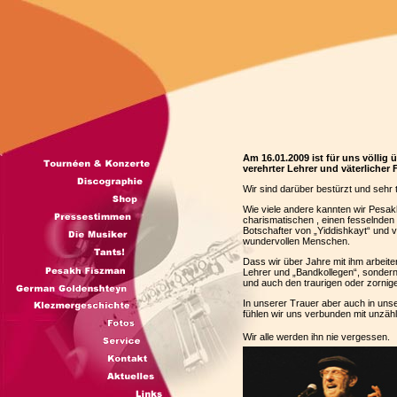
Am 16.01.2009 ist für uns völli
verehrter Lehrer und väterliche
Wir sind darüber bestürzt und sehr t
Wie viele andere kannten wir Pesakh 
charismatischen , einen fesselnden
Botschafter von „Yiddishkayt“ und 
wundervollen Menschen.
Dass wir über Jahre mit ihm arbeiten
Lehrer und „Bandkollegen“, sondern 
und auch den traurigen oder zornig
In unserer Trauer aber auch in uns
fühlen wir uns verbunden mit unzähl
Wir alle werden ihn nie vergessen.