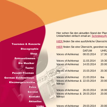
Hier sehen Sie den aktuellen Stand der Plan
Unklarheiten einfach email an:
Schmitges@
HIER
finden Sie eine ausführliche Übersic
HIER
finden Sie eine Übersicht, geordnet 
DATUM
UHR
Voices of Ashkenaz
08.03.2014
17.30
Voices of Ashkenaz
11.03.2014
19.30
Voices of Ashkenaz
14.03.2014
20.00
Voices of Ashkenaz
15.03.2014
20.30
Voices of Ashkenaz
21.03.2014
tba
Voices of Ashkenaz &
22.03.2014
20.00
fidlroyz
Voices of Ashkenaz
26.03.2014
18.00
Voices of Ashkenaz &
28.03.2014
20.00
fidlroyz
Voices of Ashkenaz
29.03.2014
20.00