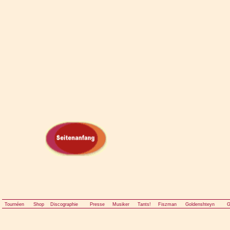
Tournéen
Shop
Discographie
Presse
Musiker
Tants!
Fiszman
Goldenshteyn
G